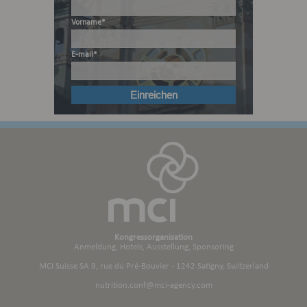
Vorname*
E-mail*
Kongressorganisation
Anmeldung, Hotels, Ausstellung, Sponsoring
MCI Suisse SA 9, rue du Pré-Bouvier - 1242 Satigny, Switzerland
nutrition.conf@mci-agency.com