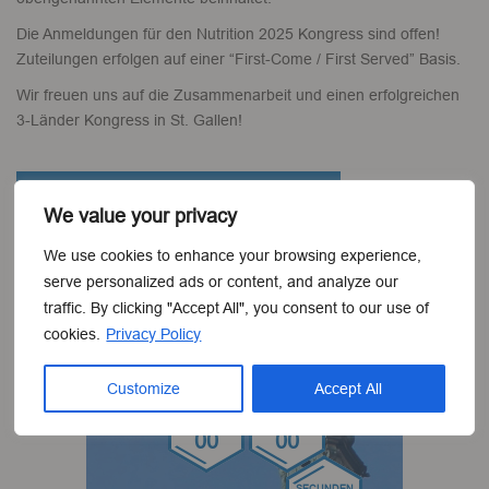
Die Anmeldungen für den Nutrition 2025 Kongress sind offen!
Zuteilungen erfolgen auf einer “First-Come / First Served” Basis.
Wir freuen uns auf die Zusammenarbeit und einen erfolgreichen
3-Länder Kongress in St. Gallen!
PARTNERSHIP BOOK DOWNLOAD
We value your privacy
We use cookies to enhance your browsing experience,
serve personalized ads or content, and analyze our
JOIN US
traffic. By clicking "Accept All", you consent to our use of
cookies.
Privacy Policy
TAGE
00
Customize
Accept All
STUNDEN
MINUTEN
00
00
SECUNDEN