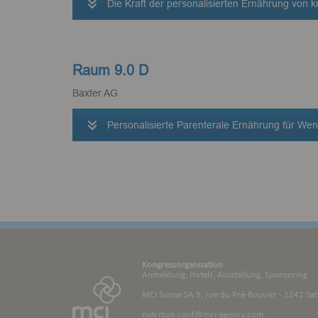
Die Kraft der personalisierten Ernährung von
Raum 9.0 D
Baxter AG
Personalisierte Parenterale Ernährung für We
Kongressorganisation
Anmeldung, Hotels, Ausstellung, Sponsoring
MCI Suisse SA 9, rue du Pré-Bouvier - 1242 Sat
nutrition.conf@mci-agency.com