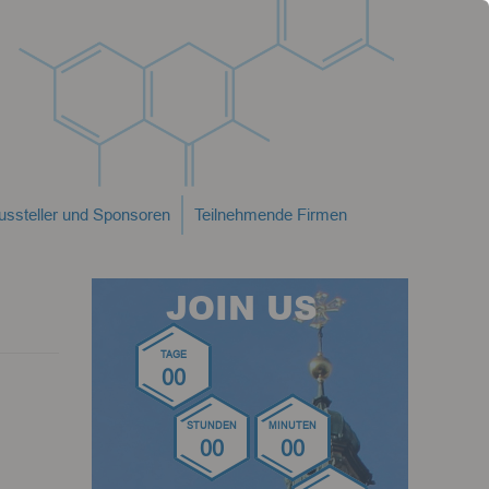
ussteller und Sponsoren
Teilnehmende Firmen
JOIN US
TAGE
00
STUNDEN
MINUTEN
00
00