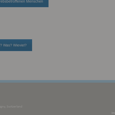
 krebsbetroffenen Menschen
n? Was? Wieviel?
igny, Switzerland
Im